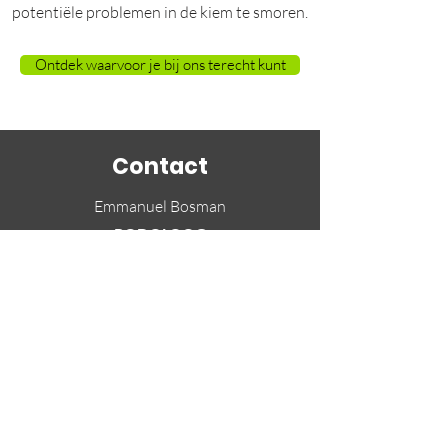
potentiële problemen in de kiem te smoren.
Ontdek waarvoor je bij ons terecht kunt
Contact
Emmanuel Bosman
PODOLOOG
Stationsstraat 17
9120 Beveren-Waas
Telefoon:
03 775 27 30
RIZIV-N°
5-70037-32-701
Ondernemingsnummer
0778.788.947
Klik
hier
om ons een e-mail te sturen